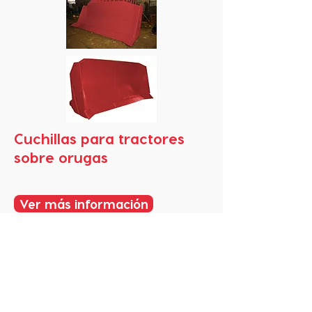
Cuchillas para tractores
sobre orugas
Ver más información
Menú principal
Dirección:
Raúl Labbe 12613, Of. 322
Barnechea, Santiago, Chile
Teléfono:
+56 9 9949 8812
Correo:
raul.bizama@bgandmore.com